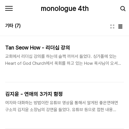
본문 바로가기
monologue 4th
기타
(7)
Tan Seow How - 리더십 강의
교회에서 리더십 강의를 하는데 슬쩍 끼어서 들었다. 싱가폴에 있는
Heart of God Church에서 목회를 하고 있는 How 목사님이 오셔서
강의를 해주셨는데, 저 교회는 젊은 사람들이 리더로 주도하고 있다고
한다. 목사님과 함께 한국에 방문한 사람들도 20대 초반의 청년이었다.
교회의 리더는 어떠해야하는가를 이야기해주셨는데, 먼저 "교회" 리더
에게만 통용되는 이야기 중에서 기억나는 것들을 적어보면,예수님은 머
김지윤 - 연애의 3가지 함정
리이고, 교회는 몸이다. 사람이 몸만 사랑하거나, 몸은 싫은데 머리만 좋
여자와 대화하는 방법이란 유튜브 영상을 통해서 알게된 좋은연애연
다는 것은 진정한 사랑이라고 생각할 수 없듯이, 교회를 사랑해서 사역
구소의 김지윤 소장님의 강연을 들었다. 유튜브 등으로 접한 내용들
을 한다고 하면서, 하나님과의 교제(예배, 기도 등)를 소홀히 하는 것은
은 빙산의 일각이었던 것 같다. 직접 들어보니 나 혼자 듣기 아까울
맞지 않다. 특히, 리더로서 옳지 않다.사역에 지쳐서 쉬고 싶을때가 가장
정도로 기대 이상의 강의였다.연애에 대한 세가지 오해에 대한 내용
위험하다..