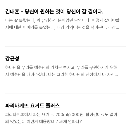
을 주로 하여 이야기를 풀어나가셨는데, 연애가 외로움을 해소해줄
것이라는 오해, 사랑하는 만큼 만진다는 스킨쉽에 대한 오해, 사랑하
김태훈 - 당신이 원하는 것이 당신이 갈 길이다.
면 전부다 해줄 수 있다는 희생, 배려(?)에 대한 오해에 대한 이야기
나는 잘 몰랐는데, 꽤 유명하신 분이었던 모양이다. 어떻게 살아야할
로 시작하여 연애를 하거나 할 계획이 있는 사람이라면 매우 유익한
지에 대한 이야기를 들었는데, 대강 기억나는 것을 적어본다. 추상적
강의를 해주셨다.가장 기억에 남는 것은, 연애도 하나의 인간관계라
일 수밖에 없는 행복을 구상화, 정량화 하려는 최근의 모습은 말도
는 것을 잊으면 안된다는 것이었다.
안되는 것꿈은 직업(직장)이 아니라, 원하는 것, 하고 싶은 것이다.쓸
데 없는 일(취미 등)을 하는 이유는 그로 인해서 행복하기 때문이다.
(그런 관점에서) 세상에서 가장 쓸데 없는 일은 사랑(연애)이다(?)행
강균성
복을 느낄 수 있는 감각을 키우는 것이 도움이 된다. (음식 사진을 올
하나님을 우리를 예수님의 가치로 보시고, 우리를 구원하시기 위해
려서 얻는 댓글과 음식 자체를 즐기는 것의 차이) 말씀을 어찌나 재
서 예수님을 내어주셨다. 나는 그러한 하나님의 관점에서 나 자신을
미있게 하시는지 강연 내내 집중해서 들었다. 다른 이야기에 섞여서
보고 있는가를 생각해보게 되었다.
아무렇지도 않게 흘러간 어머님의 기도때문에 지금은 연락조차 되지
않는 친구들과는 달리 놀면서도 마지막 ..
파리바게뜨 요거트 플러스
파리바게뜨에서 파는 요거트. 200ml/2000원. 합성감미료도 없이
꽤 맛있는데 이런거 대용량으로 싸게 안파나?